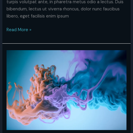
turpis volutpat ante, in pharetra metus odio a lectus. Duis
bibendum, lectus ut viverra rhoncus, dolor nunc faucibus
libero, eget facilisis enim ipsum
Read More »
Lorem
ipsum
dolor
sit
amet