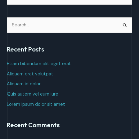
e
a
r
S
c
e
h
a
Recent Posts
f
r
o
c
Etiam bibendum elit eget erat
r
h
Aliquam erat volutpat
:
f
Aliquam id dolor
o
Quis autem vel eum iure
r
Lorem ipsum dolor sit amet
:
Recent Comments