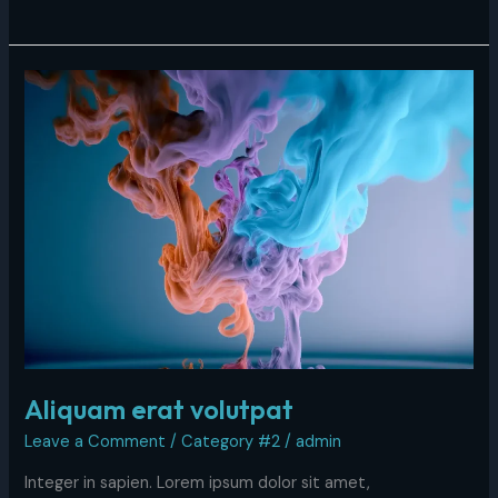
Aliquam
erat
volutpat
Aliquam erat volutpat
Leave a Comment
/
Category #2
/
admin
Integer in sapien. Lorem ipsum dolor sit amet,