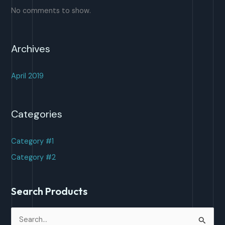
No comments to show.
Archives
April 2019
Categories
Category #1
Category #2
Search Products
S