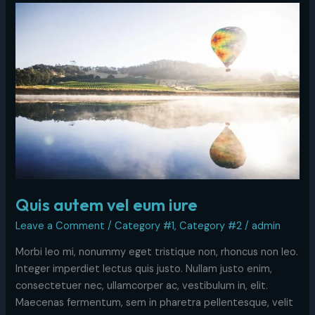
Quis
autem
vel
eum
iure
Quis autem vel eum iure
Leave a Comment
/
Category #1
,
Category #2
/
admin
Morbi leo mi, nonummy eget tristique non, rhoncus non leo.
Integer imperdiet lectus quis justo. Nullam justo enim,
consectetuer nec, ullamcorper ac, vestibulum in, elit.
Maecenas fermentum, sem in pharetra pellentesque, velit